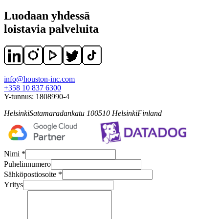
Luodaan yhdessä
loistavia palveluita
info@houston-inc.com
+358 10 837 6300
Y-tunnus:
1808990-4
Helsinki
Satamaradankatu 1
00510
Helsinki
Finland
Nimi *
Puhelinnumero
Sähköpostiosoite *
Yritys