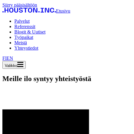
Siirry pääsisältöön
Etusivu
Palvelut
Referenssit
Blogit & Uutiset
Työpaikat
Meistä
Yhteystiedot
FI
EN
Valikko
Meille ilo syntyy yhteistyöstä