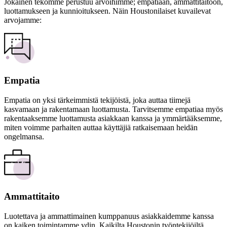
Jokainen tekomme perustuu arvoihimme; empatiaan, ammattitaitoon,
luottamukseen ja kunnioitukseen. Näin Houstonilaiset kuvailevat
arvojamme:
Empatia
Empatia on yksi tärkeimmistä tekijöistä, joka auttaa tiimejä
kasvamaan ja rakentamaan luottamusta. Tarvitsemme empatiaa myös
rakentaaksemme luottamusta asiakkaan kanssa ja ymmärtääksemme,
miten voimme parhaiten auttaa käyttäjiä ratkaisemaan heidän
ongelmansa.
Ammattitaito
Luotettava ja ammattimainen kumppanuus asiakkaidemme kanssa
on kaiken toimintamme ydin. Kaikilta Houstonin työntekijöiltä