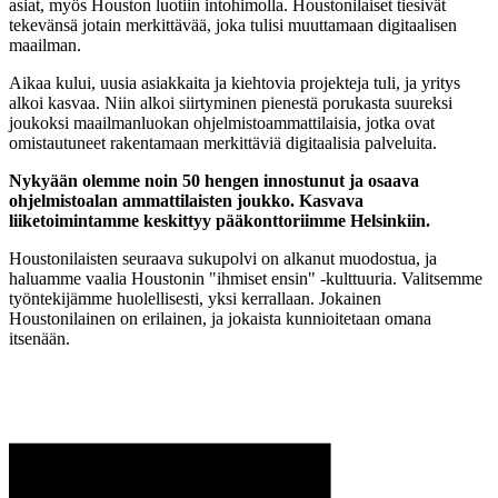
asiat, myös Houston luotiin intohimolla. Houstonilaiset tiesivät
tekevänsä jotain merkittävää, joka tulisi muuttamaan digitaalisen
maailman.
Aikaa kului, uusia asiakkaita ja kiehtovia projekteja tuli, ja yritys
alkoi kasvaa. Niin alkoi siirtyminen pienestä porukasta suureksi
joukoksi maailmanluokan ohjelmistoammattilaisia, jotka ovat
omistautuneet rakentamaan merkittäviä digitaalisia palveluita.
Nykyään olemme noin 50 hengen innostunut ja osaava
ohjelmistoalan ammattilaisten joukko. Kasvava
liiketoimintamme keskittyy pääkonttoriimme Helsinkiin.
Houstonilaisten seuraava sukupolvi on alkanut muodostua, ja
haluamme vaalia Houstonin "ihmiset ensin" -kulttuuria. Valitsemme
työntekijämme huolellisesti, yksi kerrallaan. Jokainen
Houstonilainen on erilainen, ja jokaista kunnioitetaan omana
itsenään.