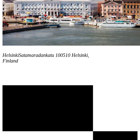
Helsinki
Satamaradankatu 1
00510
Helsinki
,
Finland