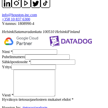
info@houston-inc.com
+358 10 837 6300
Y-tunnus:
1808990-4
Helsinki
Satamaradankatu 1
00510
Helsinki
Finland
Nimi *
Puhelinnumero
Sähköpostiosoite *
Yritys
Viesti *
Hyväksyn tietosuojaselosteen mukaiset ehdot *
Houston Inc.
tietosuojaseloste