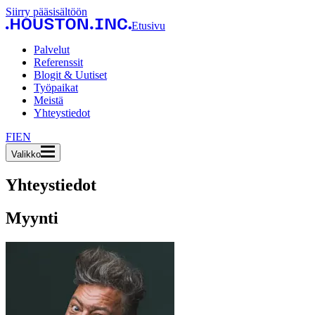
Siirry pääsisältöön
Etusivu
Palvelut
Referenssit
Blogit & Uutiset
Työpaikat
Meistä
Yhteystiedot
FI
EN
Valikko
Yhteystiedot
Myynti