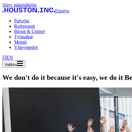
Siirry pääsisältöön
Etusivu
Palvelut
Referenssit
Blogit & Uutiset
Työpaikat
Meistä
Yhteystiedot
FI
EN
Valikko
We don't do it because it's easy, we do it B