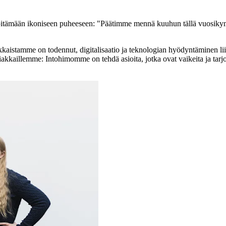
ämään ikoniseen puheeseen: "Päätimme mennä kuuhun tällä vuosikymme
stamme on todennut, digitalisaatio ja teknologian hyödyntäminen liike
akkaillemme: Intohimomme on tehdä asioita, jotka ovat vaikeita ja tarjo