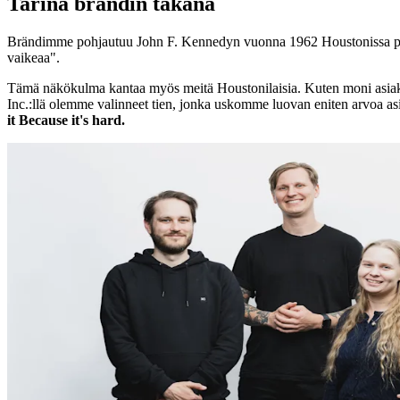
Tarina brändin takana
Brändimme pohjautuu John F. Kennedyn vuonna 1962 Houstonissa pit
vaikeaa".
Tämä näkökulma kantaa myös meitä Houstonilaisia. Kuten moni asiakkai
Inc.:llä olemme valinneet tien, jonka uskomme luovan eniten arvoa asi
it Because it's hard.