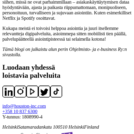
siihen, missä ne ovat parhaimmillaan – asiakaskäyttäytymisen dataa
hyödyntävään, ajasta ja paikasta riippumattomaan, monipuoliseen,
personoituun, turvalliseen ja sujuvaan asiointiin. Kuten esimerkilliset
Netflix ja Spotify osoittavat.
Kukapa meistä ei toivoisi helppoa asiointia ja juuri itsellemme
relevantteja digipalveluita, asioimmepa sitten mobiilisti tien päällä,
palvelupäätteellä asiointipisteessä tai selaimella kotona!
Tämä blogi on julkaistu alun perin Ohjelmisto- ja e-business Ry:n
sivustolla.
Luodaan yhdessä
loistavia palveluita
info@houston-inc.com
+358 10 837 6300
Y-tunnus:
1808990-4
Helsinki
Satamaradankatu 1
00510
Helsinki
Finland