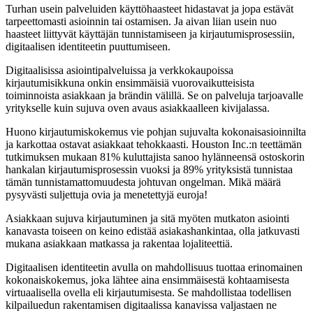
Turhan usein palveluiden käyttöhaasteet hidastavat ja jopa estävät
tarpeettomasti asioinnin tai ostamisen. Ja aivan liian usein nuo
haasteet liittyvät käyttäjän tunnistamiseen ja kirjautumisprosessiin,
digitaalisen identiteetin puuttumiseen.
Digitaalisissa asiointipalveluissa ja verkkokaupoissa
kirjautumisikkuna onkin ensimmäisiä vuorovaikutteisista
toiminnoista asiakkaan ja brändin välillä. Se on palveluja tarjoavalle
yritykselle kuin sujuva oven avaus asiakkaalleen kivijalassa.
Huono kirjautumiskokemus vie pohjan sujuvalta kokonaisasioinnilta
ja karkottaa ostavat asiakkaat tehokkaasti. Houston Inc.:n teettämän
tutkimuksen mukaan 81% kuluttajista sanoo hylänneensä ostoskorin
hankalan kirjautumisprosessin vuoksi ja 89% yrityksistä tunnistaa
tämän tunnistamattomuudesta johtuvan ongelman. Mikä määrä
pysyvästi suljettuja ovia ja menetettyjä euroja!
Asiakkaan sujuva kirjautuminen ja sitä myöten mutkaton asiointi
kanavasta toiseen on keino edistää asiakashankintaa, olla jatkuvasti
mukana asiakkaan matkassa ja rakentaa lojaliteettiä.
Digitaalisen identiteetin avulla on mahdollisuus tuottaa erinomainen
kokonaiskokemus, joka lähtee aina ensimmäisestä kohtaamisesta
virtuaalisella ovella eli kirjautumisesta. Se mahdollistaa todellisen
kilpailuedun rakentamisen digitaalissa kanavissa valjastaen ne