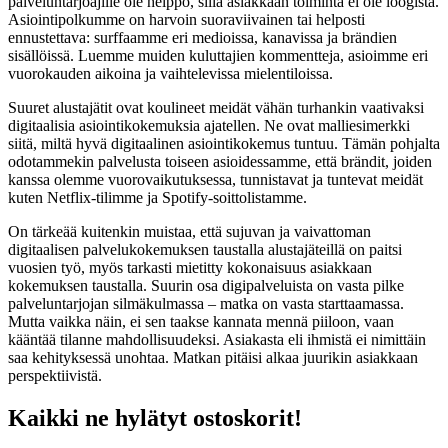
palveluntarjoajille ole helppo, sillä asiakkaan toiminta ei ole loogista.
Asiointipolkumme on harvoin suoraviivainen tai helposti
ennustettava: surffaamme eri medioissa, kanavissa ja brändien
sisällöissä. Luemme muiden kuluttajien kommentteja, asioimme eri
vuorokauden aikoina ja vaihtelevissa mielentiloissa.
Suuret alustajätit ovat koulineet meidät vähän turhankin vaativaksi
digitaalisia asiointikokemuksia ajatellen. Ne ovat malliesimerkki
siitä, miltä hyvä digitaalinen asiointikokemus tuntuu. Tämän pohjalta
odotammekin palvelusta toiseen asioidessamme, että brändit, joiden
kanssa olemme vuorovaikutuksessa, tunnistavat ja tuntevat meidät
kuten Netflix-tilimme ja Spotify-soittolistamme.
On tärkeää kuitenkin muistaa, että sujuvan ja vaivattoman
digitaalisen palvelukokemuksen taustalla alustajäteillä on paitsi
vuosien työ, myös tarkasti mietitty kokonaisuus asiakkaan
kokemuksen taustalla. Suurin osa digipalveluista on vasta pilke
palveluntarjojan silmäkulmassa – matka on vasta starttaamassa.
Mutta vaikka näin, ei sen taakse kannata mennä piiloon, vaan
kääntää tilanne mahdollisuudeksi. Asiakasta eli ihmistä ei nimittäin
saa kehityksessä unohtaa. Matkan pitäisi alkaa juurikin asiakkaan
perspektiivistä.
Kaikki ne hylätyt ostoskorit!