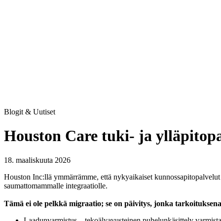
Blogit & Uutiset
Houston Care tuki- ja ylläpitop
18. maaliskuuta 2026
Houston Inc:llä ymmärrämme, että nykyaikaiset kunnossapitopalvelut
saumattomammalle integraatiolle.
Tämä ei ole pelkkä migraatio; se on päivitys, jonka tarkoituksen
Laadunvarmistus – tekoälyavusteinen puhelunkäsittely varmistaa, e