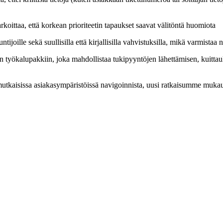
rkoittaa, että korkean prioriteetin tapaukset saavat välitöntä huomiota
ntijoille sekä suullisilla että kirjallisilla vahvistuksilla, mikä varmista
 työkalupakkiin, joka mahdollistaa tukipyyntöjen lähettämisen, kuittauk
mutkaisissa asiakasympäristöissä navigoinnista, uusi ratkaisumme mukaut