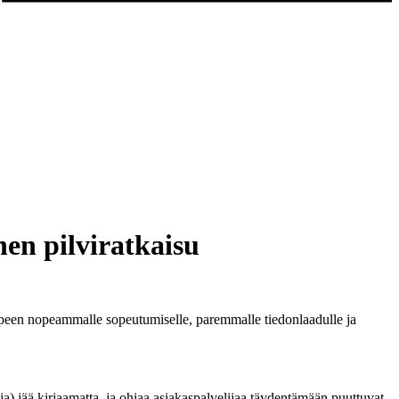
en pilviratkaisu
peen nopeammalle sopeutumiselle, paremmalle tiedonlaadulle ja
oja) jää kirjaamatta, ja ohjaa asiakaspalvelijaa täydentämään puuttuvat