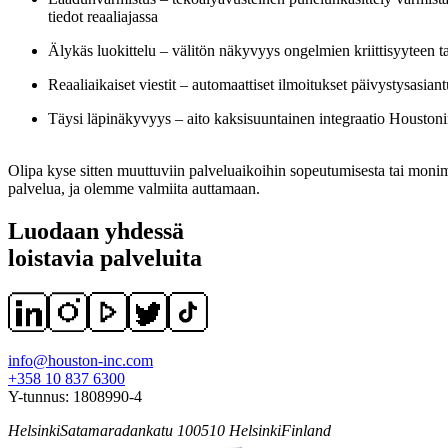
tiedot reaaliajassa
Älykäs luokittelu – välitön näkyvyys ongelmien kriittisyyteen ta
Reaaliaikaiset viestit – automaattiset ilmoitukset päivystysasiantu
Täysi läpinäkyvyys – aito kaksisuuntainen integraatio Houstonin
Olipa kyse sitten muuttuviin palveluaikoihin sopeutumisesta tai moni
palvelua, ja olemme valmiita auttamaan.
Luodaan yhdessä
loistavia palveluita
info@houston-inc.com
+358 10 837 6300
Y-tunnus:
1808990-4
Helsinki
Satamaradankatu 1
00510
Helsinki
Finland