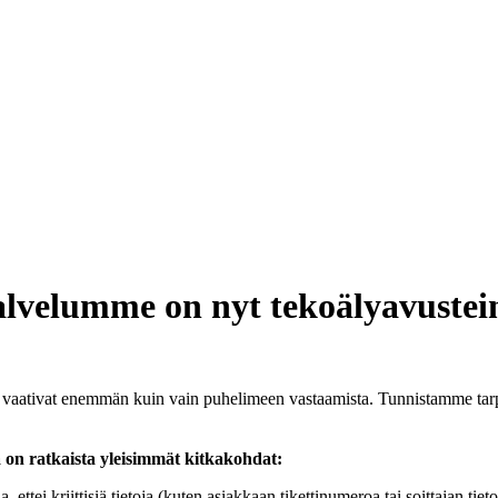
alvelumme on nyt tekoälyavustein
 vaativat enemmän kuin vain puhelimeen vastaamista. Tunnistamme tar
a on ratkaista yleisimmät kitkakohdat:
ttei kriittisiä tietoja (kuten asiakkaan tikettinumeroa tai soittajan tiet