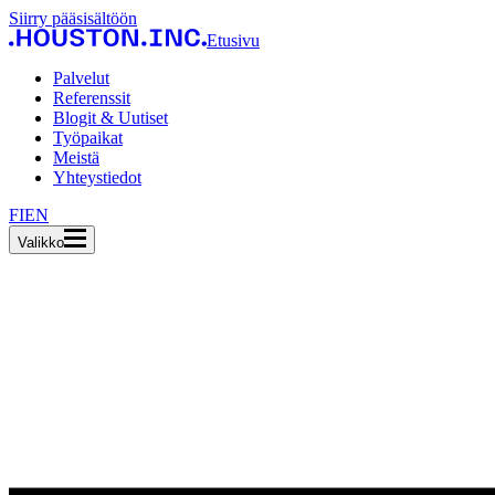
Siirry pääsisältöön
Etusivu
Palvelut
Referenssit
Blogit & Uutiset
Työpaikat
Meistä
Yhteystiedot
FI
EN
Valikko