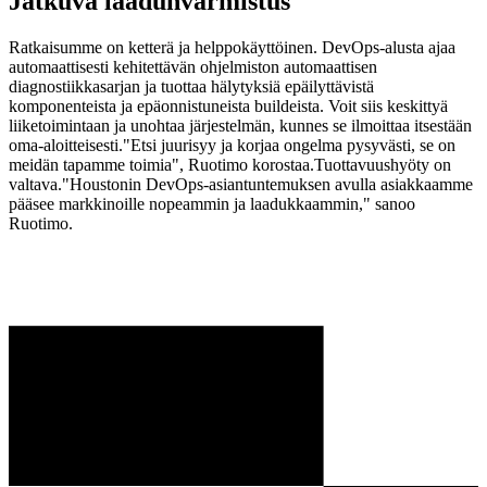
Jatkuva laadunvarmistus
Ratkaisumme on ketterä ja helppokäyttöinen. DevOps-alusta ajaa
automaattisesti kehitettävän ohjelmiston automaattisen
diagnostiikkasarjan ja tuottaa hälytyksiä epäilyttävistä
komponenteista ja epäonnistuneista buildeista. Voit siis keskittyä
liiketoimintaan ja unohtaa järjestelmän, kunnes se ilmoittaa itsestään
oma-aloitteisesti."Etsi juurisyy ja korjaa ongelma pysyvästi, se on
meidän tapamme toimia", Ruotimo korostaa.Tuottavuushyöty on
valtava."Houstonin DevOps-asiantuntemuksen avulla asiakkaamme
pääsee markkinoille nopeammin ja laadukkaammin," sanoo
Ruotimo.