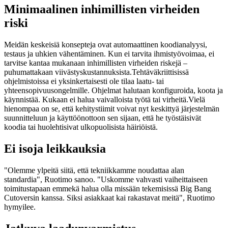
Minimaalinen inhimillisten virheiden
riski
Meidän keskeisiä konsepteja ovat automaattinen koodianalyysi,
testaus ja uhkien vähentäminen. Kun ei tarvita ihmistyövoimaa, ei
tarvitse kantaa mukanaan inhimillisten virheiden riskejä –
puhumattakaan viivästyskustannuksista.Tehtäväkriittisissä
ohjelmistoissa ei yksinkertaisesti ole tilaa laatu- tai
yhteensopivuusongelmille. Ohjelmat halutaan konfiguroida, koota ja
käynnistää. Kukaan ei halua vaivalloista työtä tai virheitä.Vielä
hienompaa on se, että kehitystiimit voivat nyt keskittyä järjestelmän
suunnitteluun ja käyttöönottoon sen sijaan, että he työstäisivät
koodia tai huolehtisivat ulkopuolisista häiriöistä.
Ei isoja leikkauksia
"Olemme ylpeitä siitä, että tekniikkamme noudattaa alan
standardia", Ruotimo sanoo. "Uskomme vahvasti vaiheittaiseen
toimitustapaan emmekä halua olla missään tekemisissä Big Bang
Cutoversin kanssa. Siksi asiakkaat kai rakastavat meitä", Ruotimo
hymyilee.