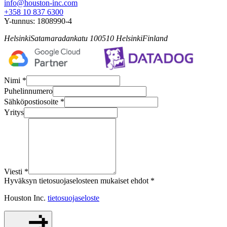
info@houston-inc.com
+358 10 837 6300
Y-tunnus:
1808990-4
Helsinki
Satamaradankatu 1
00510
Helsinki
Finland
Nimi *
Puhelinnumero
Sähköpostiosoite *
Yritys
Viesti *
Hyväksyn tietosuojaselosteen mukaiset ehdot *
Houston Inc.
tietosuojaseloste