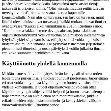
ja offshore-valvontakeskuksiin. Järjestelmä myös arvioi tietoja
jatkuvasti ja priorisoi toimia. "Olisi viisasta muuttaa reittiä tulevan
myrskyn vuoksi", tietokone saattaa kertoa kapteenille
komentosillalla. Näin alus on turvassa, sen lasti on turvassa, muut
lähellä olevat alukset ovat turvassa ja kaikki mukana olevat ihmiset
ovat turvassa."Kaikki alkoi tammikuussa 2018", Ruotimo sanoo.
"Kehitimme asiakkaallemme devops-alustan, jotta asiakkaan
ohjelmistokehitystiimit voisivat tuottaa ohjelmistoon inkrementtejä
lyhyissä sykleissä ja varmistaa, että järjestelmä voidaan julkaista
luotettavasti milloin tahansa. He pystyivät testaamaan järjestelmää
pienemmissä tiimeissä, ja uusia päivityksiä voitiin julkaista ilman,
että koko suunnitteluhenkilöstö oli mukana."
Käyttöönotto yhdellä komennolla
Meidän astuessa kuvioihin järjestelmän kehitys alkoi ottaa toden
teolla tuulta purjeisiinsa ja tulokset puhuvat puolestaan. Järjestelmän
eri osat voidaan nyt ottaa käyttöön yhden luotettavuusinsinöörin
yhdellä komennolla, ja uudet ohjelmistoversiot voidaan ottaa
käyttöön eri ympäristöjen välillä helposti ja huomattavasti aiempaa
nopeammin."Se on aika hienoa näin monimutkaiselle, pitkälle
erikoistuneiden ohjelmistosuunnittelu- ja kehityskielten väliselle
vuorovaikutukselle", Ruotimo sanoo.