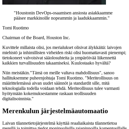
"
Houstonin DevOps-osaamisen ansiosta asiakkaamme
pääsee markkinoille nopeammin ja laadukkaammin.
"
Tomi Ruotimo
Chairman of the Board, Houston Inc.
Kuvittele millaista olisi, jos merialukset olisivat älykkäitä: laivojen
miehistö ja inhimillisten virheiden riski olisi huomattavasti pienempi;
tietokoneet valvoisivat sääolosuhteita ja ympäröivää liikennettä
kaikkien turvallisuuden takaamiseksi. Kuulostaako hyvältä?
Niin meistäkin."Tämä on meille valtava mahdollisuus", sanoo
hallituksemme puheenjohtaja Tomi Ruotimo. "Meriteollisuus on
määrittelemässä aivan uudet säännöt ja standardit sille, mitä
teknologialla todella voidaan tehdä. Meriteollisuus tulee varmasti
hyötymään kokemuksestamme raskaan teollisuuden
digitalisoinnista."
Merenkulun järjestelmäautomaatio
Laivan tilannetietojärjestelmä käyttää reaaliaikaista tilannetietoa
merellä ja toimittaa tiedot monipuolisilla rajapinnoilla komentosillalle