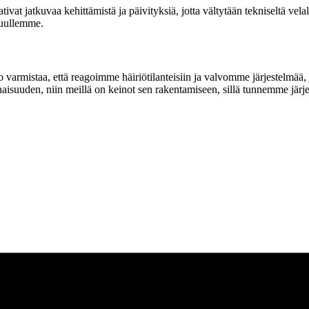
tivat jatkuvaa kehittämistä ja päivityksiä, jotta vältytään tekniseltä ve
stuullemme.
 varmistaa, että reagoimme häiriötilanteisiin ja valvomme järjestelmää, j
aisuuden, niin meillä on keinot sen rakentamiseen, sillä tunnemme järjes