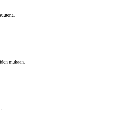
isuutena.
peiden mukaan.
.