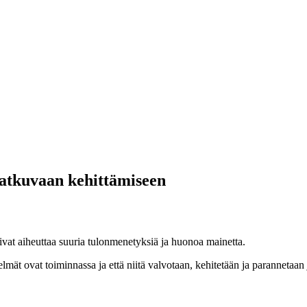
jatkuvaan kehittämiseen
voivat aiheuttaa suuria tulonmenetyksiä ja huonoa mainetta.
elmät ovat toiminnassa ja että niitä valvotaan, kehitetään ja parannetaa