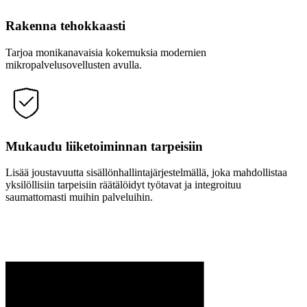
Rakenna tehokkaasti
Tarjoa monikanavaisia kokemuksia modernien
mikropalvelusovellusten avulla.
Mukaudu liiketoiminnan tarpeisiin
Lisää joustavuutta sisällönhallintajärjestelmällä, joka mahdollistaa
yksilöllisiin tarpeisiin räätälöidyt työtavat ja integroituu
saumattomasti muihin palveluihin.