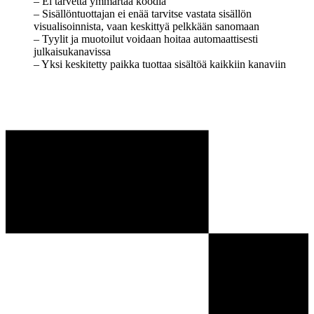
– Ei tarvetta ymmärtää koodia
– Sisällöntuottajan ei enää tarvitse vastata sisällön
visualisoinnista, vaan keskittyä pelkkään sanomaan
– Tyylit ja muotoilut voidaan hoitaa automaattisesti
julkaisukanavissa
– Yksi keskitetty paikka tuottaa sisältöä kaikkiin kanaviin