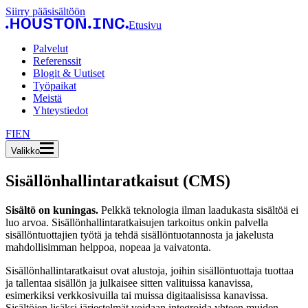
Siirry pääsisältöön
Etusivu
Palvelut
Referenssit
Blogit & Uutiset
Työpaikat
Meistä
Yhteystiedot
FI
EN
Valikko
Sisällönhallinta­ratkaisut (CMS)
Sisältö on kuningas.
Pelkkä teknologia ilman laadukasta sisältöä ei
luo arvoa. Sisällönhallintaratkaisujen tarkoitus onkin palvella
sisällöntuottajien työtä ja tehdä sisällöntuotannosta ja jakelusta
mahdollisimman helppoa, nopeaa ja vaivatonta.
Sisällönhallintaratkaisut ovat alustoja, joihin sisällöntuottaja tuottaa
ja tallentaa sisällön ja julkaisee sitten valituissa kanavissa,
esimerkiksi verkkosivuilla tai muissa digitaalisissa kanavissa.
Sisältöjen lisäksi järjestelmät voidaan integroida yhteen muiden