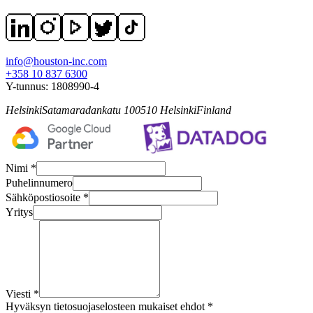
info@houston-inc.com
+358 10 837 6300
Y-tunnus:
1808990-4
Helsinki
Satamaradankatu 1
00510
Helsinki
Finland
Nimi *
Puhelinnumero
Sähköpostiosoite *
Yritys
Viesti *
Hyväksyn tietosuojaselosteen mukaiset ehdot *