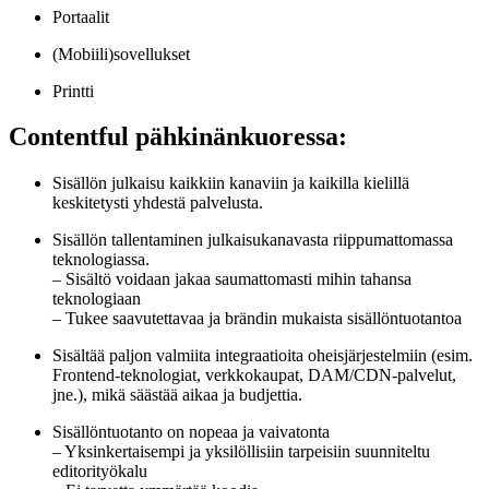
Portaalit
(Mobiili)sovellukset
Printti
Contentful pähkinänkuoressa:
Sisällön julkaisu kaikkiin kanaviin ja kaikilla kielillä
keskitetysti yhdestä palvelusta.
Sisällön tallentaminen julkaisukanavasta riippumattomassa
teknologiassa.
– Sisältö voidaan jakaa saumattomasti mihin tahansa
teknologiaan
– Tukee saavutettavaa ja brändin mukaista sisällöntuotantoa
Sisältää paljon valmiita integraatioita oheisjärjestelmiin (esim.
Frontend-teknologiat, verkkokaupat, DAM/CDN-palvelut,
jne.), mikä säästää aikaa ja budjettia.
Sisällöntuotanto on nopeaa ja vaivatonta
– Yksinkertaisempi ja yksilöllisiin tarpeisiin suunniteltu
editorityökalu