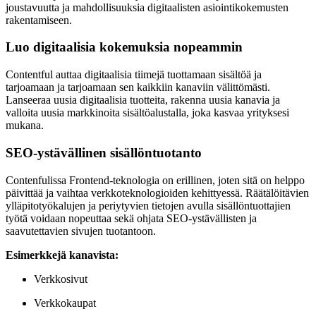
joustavuutta ja mahdollisuuksia digitaalisten asiointikokemusten
rakentamiseen.
Luo digitaalisia kokemuksia nopeammin
Contentful auttaa digitaalisia tiimejä tuottamaan sisältöä ja
tarjoamaan ja tarjoamaan sen kaikkiin kanaviin välittömästi.
Lanseeraa uusia digitaalisia tuotteita, rakenna uusia kanavia ja
valloita uusia markkinoita sisältöalustalla, joka kasvaa yrityksesi
mukana.
SEO-ystävällinen sisällöntuotanto
Contenfulissa Frontend-teknologia on erillinen, joten sitä on helppo
päivittää ja vaihtaa verkkoteknologioiden kehittyessä. Räätälöitävien
ylläpitotyökalujen ja periytyvien tietojen avulla sisällöntuottajien
työtä voidaan nopeuttaa sekä ohjata SEO-ystävällisten ja
saavutettavien sivujen tuotantoon.
Esimerkkejä kanavista:
Verkkosivut
Verkkokaupat