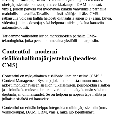
oheisjärjestelmien kanssa (mm. verkkokaupat, DAM-ratkaisut,
yms.), jolloin palvelu voi hyödyntää kunkin vahvuuksia parhailla
mahdollisilla tavoilla.Tavallisten tekstisisältöjen lisäksi CMS-
ratkaisulla voidaan hallita helposti digitaalisia aineistoja (esim. kuvia,
videoita ja liitetiedostoja) sekä helpottaa niiden jakelua kanaviin
automatisoidusti.
Tarjoamme valikoidun kirjon markkinoiden parhaita CMS-
teknologioita, jotka personoimme aina yksilöllisiin tarpeisiin.
Contentful - moderni
sisällönhallintajärjestelmä (headless
CMS)
Contentful on nykyaikainen sisällönhallintajärjestelmä (CMS /
Content Management System), joka mahdollistaa muun muassa
aidosti monikanavaisen sisällön julkaisemisen, personoidun sisällön
ja asiointikokemuksen, ketterän verkkokauppakytkennän sekä muut
digitaaliajan ominaisuudet. Se on helpoin ja nopein tapa hallita ja
julkaista sisältöä eri kanavissa.
Contentful on erittäin helppo integroida muihin järjestelmiin (mm.
verkkokaupat, DAM, CRM, yms.), mikä luo loputtomasti