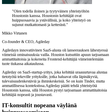
"
Olen todella iloinen ja tyytyväinen yhteistyöhön
Houstonin kanssa. Houstonin kehittäjät ovat
huippuosaavia ja ystävällisiä, ja koko yhteistyö on
sujunut mutkattomasti ja ketterästi.
"
Mikko Virtanen
Co-founder & CEO, Agileday
Agiledayn innovatiivinen SaaS-alusta oli lanseerauksen lähestyessä
viimeisiä ominaisuuksia vailla. Houston kutsuttiin apuun tarjoamaan
ammattitaitoisia ja kokeneita Frontend-kehittäjiä viimeistelemään
tuote tiukassa aikataulussa.
Agileday on SaaS-startup-yritys, joka kehittää uraauurtavaa alustaa
tietotyötä tekeville yrityksille, jotka haluavat olla läpinäkyviä,
tulevaisuudenkestäviä ja ihmiskeskeisiä. Se on kuin Tinder, mutta
ammatillisessa kontekstissa.Agileday päätti tehdä yhteistyötä
Houstonin kanssa, sillä Houston pystyi tarjoamaan ammattitaitoisia
kehittäjiä nopeasti ja joustavasti.
IT-konsultit nopeana väylänä
huippuosaamiseen