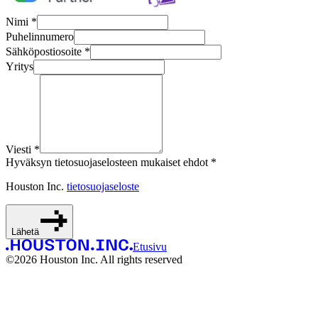
Nimi *
Puhelinnumero
Sähköpostiosoite *
Yritys
Viesti *
Hyväksyn tietosuojaselosteen mukaiset ehdot *
Houston Inc.
tietosuojaseloste
Lähetä
Etusivu
©
2026
Houston Inc. All rights reserved