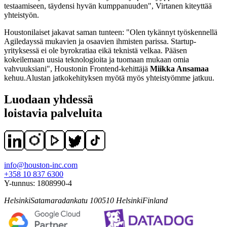
testaamiseen, täydensi hyvän kumppanuuden", Virtanen kiteyttää
yhteistyön.
Houstonilaiset jakavat saman tunteen: "Olen tykännyt työskennellä
Agiledayssä mukavien ja osaavien ihmisten parissa. Startup-
yrityksessä ei ole byrokratiaa eikä teknistä velkaa. Pääsen
kokeilemaan uusia teknologioita ja tuomaan mukaan omia
vahvuuksiani", Houstonin Frontend-kehittäjä
Miikka Ansamaa
kehuu.Alustan jatkokehityksen myötä myös yhteistyömme jatkuu.
Luodaan yhdessä
loistavia palveluita
info@houston-inc.com
+358 10 837 6300
Y-tunnus:
1808990-4
Helsinki
Satamaradankatu 1
00510
Helsinki
Finland