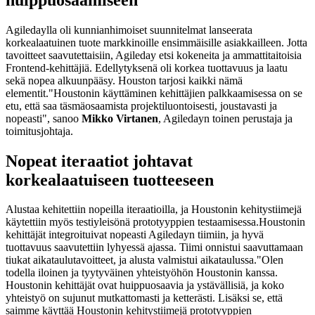
Agiledaylla oli kunnianhimoiset suunnitelmat lanseerata
korkealaatuinen tuote markkinoille ensimmäisille asiakkailleen. Jotta
tavoitteet saavutettaisiin, Agileday etsi kokeneita ja ammattitaitoisia
Frontend-kehittäjiä. Edellytyksenä oli korkea tuottavuus ja laatu
sekä nopea alkuunpääsy. Houston tarjosi kaikki nämä
elementit."Houstonin käyttäminen kehittäjien palkkaamisessa on se
etu, että saa täsmäosaamista projektiluontoisesti, joustavasti ja
nopeasti", sanoo
Mikko Virtanen
, Agiledayn toinen perustaja ja
toimitusjohtaja.
Nopeat iteraatiot johtavat
korkealaatuiseen tuotteeseen
Alustaa kehitettiin nopeilla iteraatioilla, ja Houstonin kehitystiimejä
käytettiin myös testiyleisönä prototyyppien testaamisessa.Houstonin
kehittäjät integroituivat nopeasti Agiledayn tiimiin, ja hyvä
tuottavuus saavutettiin lyhyessä ajassa. Tiimi onnistui saavuttamaan
tiukat aikataulutavoitteet, ja alusta valmistui aikataulussa."Olen
todella iloinen ja tyytyväinen yhteistyöhön Houstonin kanssa.
Houstonin kehittäjät ovat huippuosaavia ja ystävällisiä, ja koko
yhteistyö on sujunut mutkattomasti ja ketterästi. Lisäksi se, että
saimme käyttää Houstonin kehitystiimejä prototyyppien